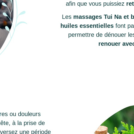
afin que vous puissiez
re
Les
massages Tui Na et b
huiles essentielles
font p
permettre de dénouer le
renouer avec
ires ou douleurs
te, à la prise de
aversez une période