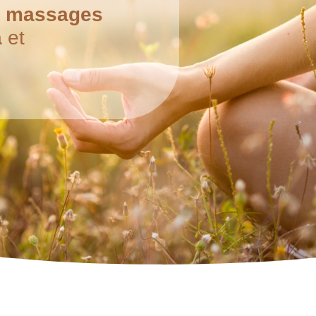
,
massages
a
et