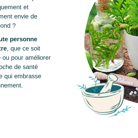
iquement et
ment envie de
pond ?
ute personne
tre
, que ce soit
 ou pour améliorer
roche de santé
ie qui embrasse
ronnement.