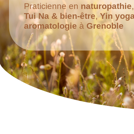
Praticienne en
naturopathie
Tui Na & bien-être
,
Yin yog
aromatologie
à
Grenoble